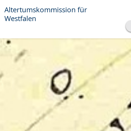
Altertumskommission für
Westfalen
Transkript anzeigen
Abspielen
Pausieren