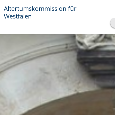
Altertumskommission für
Westfalen
Transkript anzeigen
Abspielen
Pausieren