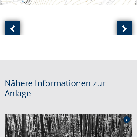
Vorherige
Näch
Ansicht:
Ansic
(
(
von
von
)
)
Nähere Informationen zur
Anlage