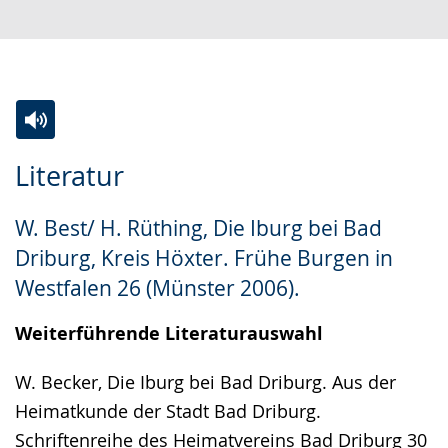
Zur
Aktiviere
Ein
Literatur
Leichten
Audio-
Video
Sprache
Unterstützung.
in
W. Best/ H. Rüthing, Die Iburg bei Bad
wechseln.
Deutscher
Driburg, Kreis Höxter. Frühe Burgen in
Gebärdensprache
Westfalen 26 (Münster 2006).
wird
angezeigt.
Weiterführende Literaturauswahl
W. Becker, Die Iburg bei Bad Driburg. Aus der
Heimatkunde der Stadt Bad Driburg.
Schriftenreihe des Heimatvereins Bad Driburg 30