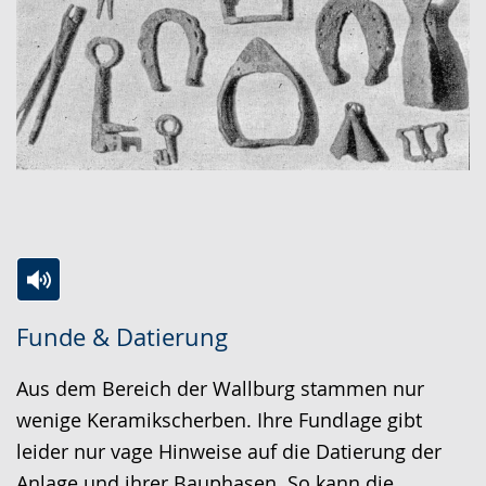
Zur
Aktiviere
Ein
Funde & Datierung
Leichten
Audio-
Video
Sprache
Unterstützung.
in
Aus dem Bereich der Wallburg stammen nur
wechseln.
Deutscher
wenige Keramikscherben. Ihre Fundlage gibt
Gebärdensprache
leider nur vage Hinweise auf die Datierung der
wird
Anlage und ihrer Bauphasen. So kann die