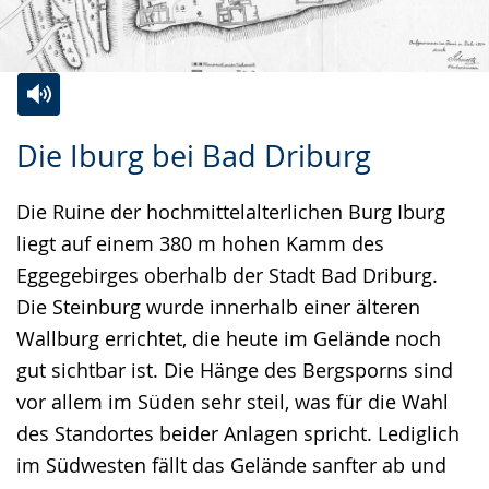
Zur
Aktiviere
Ein
Die Iburg bei Bad Driburg
Leichten
Audio-
Video
Sprache
Unterstützung.
in
Die Ruine der hochmittelalterlichen Burg Iburg
wechseln.
Deutscher
liegt auf einem 380 m hohen Kamm des
Gebärdensprache
Eggegebirges oberhalb der Stadt Bad Driburg.
wird
Die Steinburg wurde innerhalb einer älteren
angezeigt.
Wallburg errichtet, die heute im Gelände noch
gut sichtbar ist. Die Hänge des Bergsporns sind
vor allem im Süden sehr steil, was für die Wahl
des Standortes beider Anlagen spricht. Lediglich
im Südwesten fällt das Gelände sanfter ab und