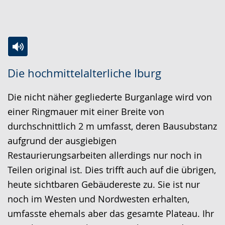
Zur
Aktiviere
Ein
Die hochmittelalterliche Iburg
Leichten
Audio-
Video
Sprache
Unterstützung.
in
Die nicht näher gegliederte Burganlage wird von
wechseln.
Deutscher
einer Ringmauer mit einer Breite von
Gebärdensprache
durchschnittlich 2 m umfasst, deren Bausubstanz
wird
aufgrund der ausgiebigen
angezeigt.
Restaurierungsarbeiten allerdings nur noch in
Teilen original ist. Dies trifft auch auf die übrigen,
heute sichtbaren Gebäudereste zu. Sie ist nur
noch im Westen und Nordwesten erhalten,
umfasste ehemals aber das gesamte Plateau. Ihr