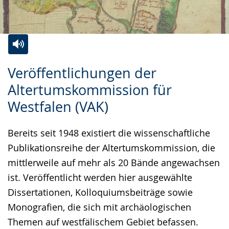
Zur
Aktiviere
Ein
Veröffentlichungen der
Leichten
Audio-
Video
Altertumskommission für
Sprache
Unterstützung.
in
Westfalen (VAK)
wechseln.
Deutscher
Gebärdensprache
Bereits seit 1948 existiert die wissenschaftliche
wird
Publikationsreihe der Altertumskommission, die
angezeigt.
mittlerweile auf mehr als 20 Bände angewachsen
ist. Veröffentlicht werden hier ausgewählte
Dissertationen, Kolloquiumsbeiträge sowie
Monografien, die sich mit archäologischen
Themen auf westfälischem Gebiet befassen.