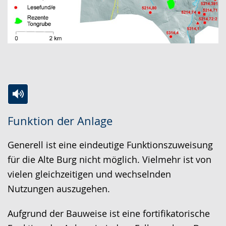
Zur
Aktiviere
Ein
Funktion der Anlage
Leichten
Audio-
Video
Sprache
Unterstützung.
in
Generell ist eine eindeutige Funktionszuweisung
wechseln.
Deutscher
für die Alte Burg nicht möglich. Vielmehr ist von
Gebärdensprache
vielen gleichzeitigen und wechselnden
wird
Nutzungen auszugehen.
angezeigt.
Aufgrund der Bauweise ist eine fortifikatorische