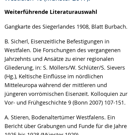
wird
angezeigt.
Weiterführende Literaturauswahl
Gangkarte des Siegerlandes 1908, Blatt Burbach.
B. Sicherl, Eisenzeitliche Befestigungen in
Westfalen. Die Forschungen des vergangenen
Jahrzehnts und Ansätze zu einer regionalen
Gliederung, in: S. Möllers/W. Schlüter/S. Sievers
(Hg.), Keltische Einflüsse im nördlichen
Mitteleuropa während der mittleren und
jüngeren vorrömischen Eisenzeit. Kolloquien zur
Vor- und Frühgeschichte 9 (Bonn 2007) 107-151.
A. Stieren, Bodenaltertümer Westfalens. Ein
Bericht über Grabungen und Funde für die Jahre
1925 bis 1928 (Münster 1929).