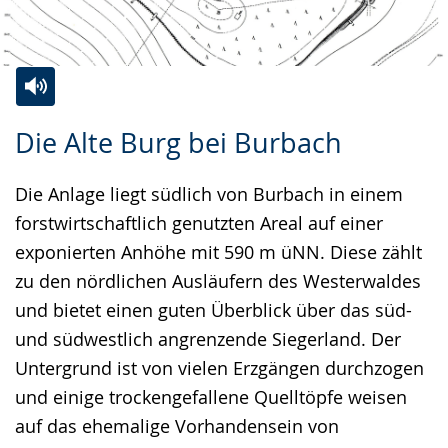
Zur
Aktiviere
Ein
Die Alte Burg bei Burbach
Leichten
Audio-
Video
Sprache
Unterstützung.
in
Die Anlage liegt südlich von Burbach in einem
wechseln.
Deutscher
forstwirtschaftlich genutzten Areal auf einer
Gebärdensprache
exponierten Anhöhe mit 590 m üNN. Diese zählt
wird
zu den nördlichen Ausläufern des Westerwaldes
angezeigt.
und bietet einen guten Überblick über das süd-
und südwestlich angrenzende Siegerland. Der
Untergrund ist von vielen Erzgängen durchzogen
und einige trockengefallene Quelltöpfe weisen
auf das ehemalige Vorhandensein von