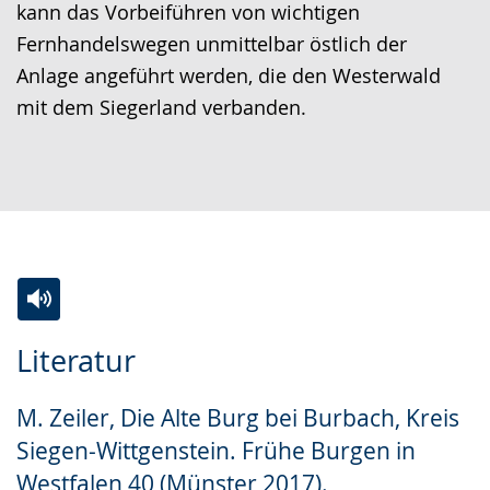
kann das Vorbeiführen von wichtigen
Fernhandelswegen unmittelbar östlich der
Anlage angeführt werden, die den Westerwald
mit dem Siegerland verbanden.
Zur
Aktiviere
Ein
Literatur
Leichten
Audio-
Video
Sprache
Unterstützung.
in
M. Zeiler, Die Alte Burg bei Burbach, Kreis
wechseln.
Deutscher
Siegen-Wittgenstein. Frühe Burgen in
Gebärdensprache
Westfalen 40 (Münster 2017).