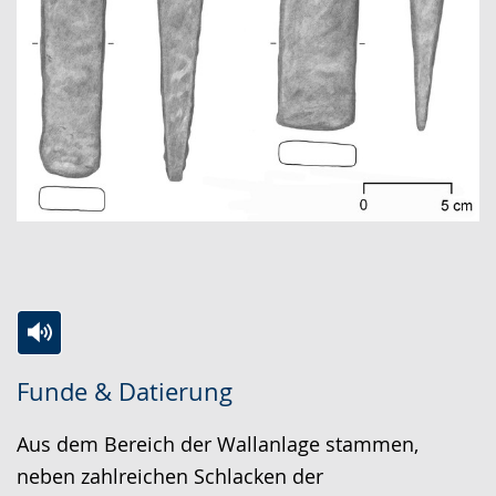
Zur
Aktiviere
Ein
Funde & Datierung
Leichten
Audio-
Video
Sprache
Unterstützung.
in
Aus dem Bereich der Wallanlage stammen,
wechseln.
Deutscher
neben zahlreichen Schlacken der