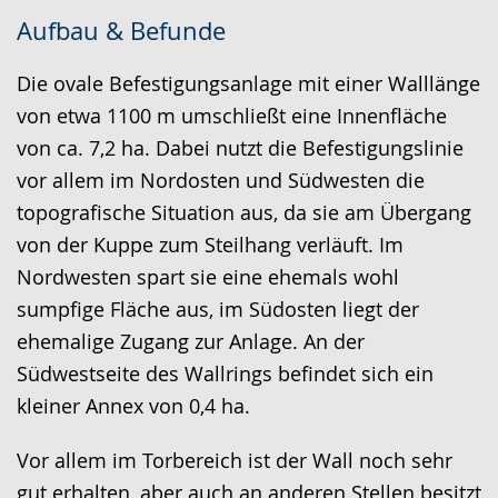
Zur
Aktiviere
Ein
Aufbau & Befunde
Leichten
Audio-
Video
Sprache
Unterstützung.
in
Die ovale Befestigungsanlage mit einer Walllänge
wechseln.
Deutscher
von etwa 1100 m umschließt eine Innenfläche
Gebärdensprache
von ca. 7,2 ha. Dabei nutzt die Befestigungslinie
wird
vor allem im Nordosten und Südwesten die
angezeigt.
topografische Situation aus, da sie am Übergang
von der Kuppe zum Steilhang verläuft. Im
Nordwesten spart sie eine ehemals wohl
sumpfige Fläche aus, im Südosten liegt der
ehemalige Zugang zur Anlage. An der
Südwestseite des Wallrings befindet sich ein
kleiner Annex von 0,4 ha.
Vor allem im Torbereich ist der Wall noch sehr
gut erhalten, aber auch an anderen Stellen besitzt