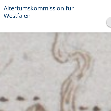
Altertumskommission für
Westfalen
Transkript anzeigen
Abspielen
Pausieren