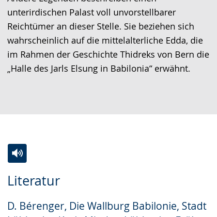
unterirdischen Palast voll unvorstellbarer
Reichtümer an dieser Stelle. Sie beziehen sich
wahrscheinlich auf die mittelalterliche Edda, die
im Rahmen der Geschichte Thidreks von Bern die
„Halle des Jarls Elsung in Babilonia“ erwähnt.
Zur
Aktiviere
Ein
Literatur
Leichten
Audio-
Video
Sprache
Unterstützung.
in
D. Bérenger, Die Wallburg Babilonie, Stadt
wechseln.
Deutscher