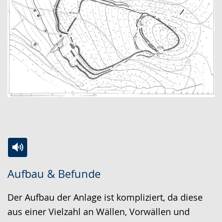
Zur
Aktiviere
Ein
Aufbau & Befunde
Leichten
Audio-
Video
Sprache
Unterstützung.
in
Der Aufbau der Anlage ist kompliziert, da diese
wechseln.
Deutscher
aus einer Vielzahl an Wällen, Vorwällen und
Gebärdensprache