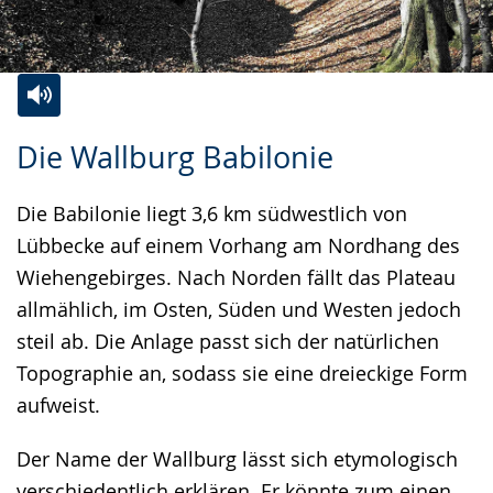
Zur
Aktiviere
Ein
Die Wallburg Babilonie
Leichten
Audio-
Video
Sprache
Unterstützung.
in
Die Babilonie liegt 3,6 km südwestlich von
wechseln.
Deutscher
Lübbecke auf einem Vorhang am Nordhang des
Gebärdensprache
Wiehengebirges. Nach Norden fällt das Plateau
wird
allmählich, im Osten, Süden und Westen jedoch
angezeigt.
steil ab. Die Anlage passt sich der natürlichen
Topographie an, sodass sie eine dreieckige Form
aufweist.
Der Name der Wallburg lässt sich etymologisch
verschiedentlich erklären. Er könnte zum einen