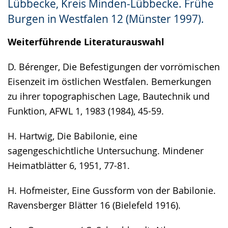
Lübbecke, Kreis Minden-Lübbecke. Frühe
Gebärdensprache
Burgen in Westfalen 12 (Münster 1997).
wird
angezeigt.
Weiterführende Literaturauswahl
D. Bérenger, Die Befestigungen der vorrömischen
Eisenzeit im östlichen Westfalen. Bemerkungen
zu ihrer topographischen Lage, Bautechnik und
Funktion, AFWL 1, 1983 (1984), 45-59.
H. Hartwig, Die Babilonie, eine
sagengeschichtliche Untersuchung. Mindener
Heimatblätter 6, 1951, 77-81.
H. Hofmeister, Eine Gussform von der Babilonie.
Ravensberger Blätter 16 (Bielefeld 1916).