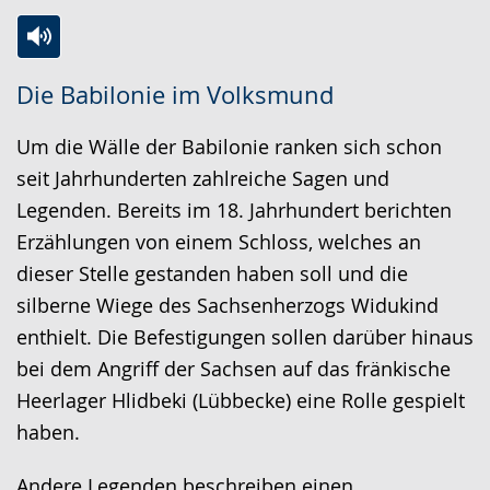
Zur
Aktiviere
Ein
Die Babilonie im Volksmund
Leichten
Audio-
Video
Sprache
Unterstützung.
in
Um die Wälle der Babilonie ranken sich schon
wechseln.
Deutscher
seit Jahrhunderten zahlreiche Sagen und
Gebärdensprache
Legenden. Bereits im 18. Jahrhundert berichten
wird
Erzählungen von einem Schloss, welches an
angezeigt.
dieser Stelle gestanden haben soll und die
silberne Wiege des Sachsenherzogs Widukind
enthielt. Die Befestigungen sollen darüber hinaus
bei dem Angriff der Sachsen auf das fränkische
Heerlager Hlidbeki (Lübbecke) eine Rolle gespielt
haben.
Andere Legenden beschreiben einen