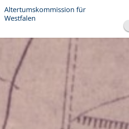
Altertumskommission für
Westfalen
Transkript anzeigen
Abspielen
Pausieren