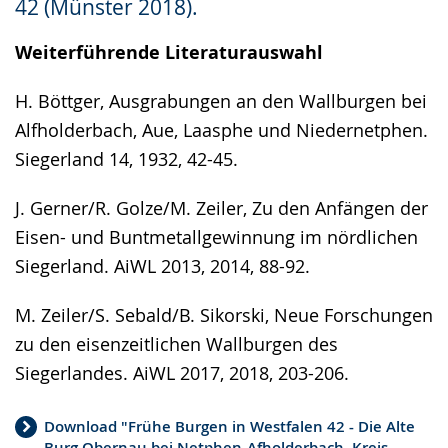
42 (Münster 2018).
angezeigt.
Weiterführende Literaturauswahl
H. Böttger, Ausgrabungen an den Wallburgen bei
Alfholderbach, Aue, Laasphe und Niedernetphen.
Siegerland 14, 1932, 42-45.
J. Gerner/R. Golze/M. Zeiler, Zu den Anfängen der
Eisen- und Buntmetallgewinnung im nördlichen
Siegerland. AiWL 2013, 2014, 88-92.
M. Zeiler/S. Sebald/B. Sikorski, Neue Forschungen
zu den eisenzeitlichen Wallburgen des
Siegerlandes. AiWL 2017, 2018, 203-206.
Download "Frühe Burgen in Westfalen 42 - Die Alte
Burg Obernau bei Netphen-Afholderbach, Kreis