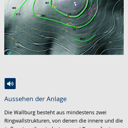
Zur
Aktiviere
Ein
Aussehen der Anlage
Leichten
Audio-
Video
Sprache
Unterstützung.
in
Die Wallburg besteht aus mindestens zwei
wechseln.
Deutscher
Ringwallstrukturen, von denen die innere und die
Gebärdensprache