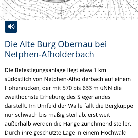
Zur
Aktiviere
Ein
Die Alte Burg Obernau bei
Leichten
Audio-
Video
Netphen-Afholderbach
Sprache
Unterstützung.
in
wechseln.
Deutscher
Die Befestigungsanlage liegt etwa 1 km
Gebärdensprache
südöstlich von Netphen-Afholderbach auf einem
wird
Höhenrücken, der mit 570 bis 633 m üNN die
angezeigt.
zweithöchste Erhebung des Siegerlandes
darstellt. Im Umfeld der Wälle fällt die Bergkuppe
nur schwach bis mäßig steil ab, erst weit
außerhalb werden die Hänge zunehmend steiler.
Durch ihre geschützte Lage in einem Hochwald