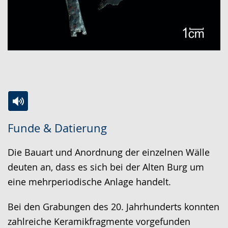
Zur
Aktiviere
Ein
Funde & Datierung
Leichten
Audio-
Video
Sprache
Unterstützung.
in
Die Bauart und Anordnung der einzelnen Wälle
wechseln.
Deutscher
deuten an, dass es sich bei der Alten Burg um
Gebärdensprache
eine mehrperiodische Anlage handelt.
wird
angezeigt.
Bei den Grabungen des 20. Jahrhunderts konnten
zahlreiche Keramikfragmente vorgefunden