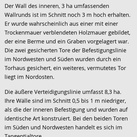
Sprache
Unterstützung.
in
Der Wall des inneren, 3 ha umfassenden
wechseln.
Deutscher
Wallrunds ist im Schnitt noch 3 m hoch erhalten.
Gebärdensprache
Er wurde wahrscheinlich aus einer mit einer
wird
Trockenmauer verblendeten Holzmauer gebildet,
angezeigt.
der eine Berme und ein Graben vorgelagert war.
Die zwei gesicherten Tore der Befestigungslinie
im Nordwesten und Süden wurden durch ein
Torhaus gesichert, ein weiteres, vermutetes Tor
liegt im Nordosten.
Die äußere Verteidigungslinie umfasst 8,3 ha.
Ihre Wälle sind im Schnitt 0,5 bis 1 m niedriger,
als die der inneren Befestigung und wurden auf
identische Art konstruiert. Bei den beiden Toren
im Süden und Nordwesten handelt es sich im
Tangentialtore.