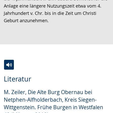
Anlage eine längere Nutzungszeit etwa vom 4.
Jahrhundert v. Chr. bis in die Zeit um Christi
Geburt anzunehmen.
Zur
Aktiviere
Ein
Literatur
Leichten
Audio-
Video
Sprache
Unterstützung.
in
M. Zeiler, Die Alte Burg Obernau bei
wechseln.
Deutscher
Netphen-Alfholderbach, Kreis Siegen-
Gebärdensprache
Wittgenstein. Frühe Burgen in Westfalen
wird