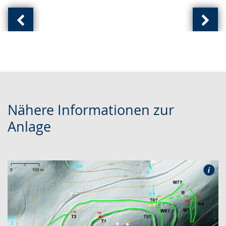
Vorherige
Näch
Ansicht:
Ansic
(
(
von
von
)
)
Nähere Informationen zur
Anlage