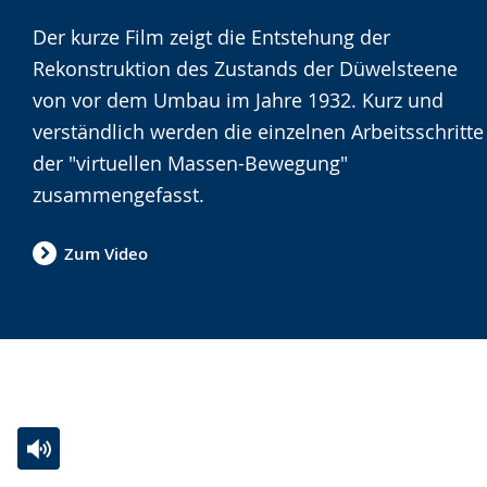
wechseln.
Deutscher
Der kurze Film zeigt die Entstehung der
Gebärdensprache
Rekonstruktion des Zustands der Düwelsteene
wird
von vor dem Umbau im Jahre 1932. Kurz und
angezeigt.
verständlich werden die einzelnen Arbeitsschritte
der "virtuellen Massen-Bewegung"
zusammengefasst.
Zum Video
Zur
Aktiviere
Ein