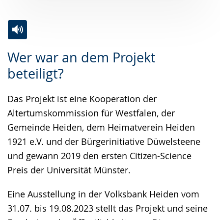
Zur
Aktiviere
Ein
Wer war an dem Projekt
Leichten
Audio-
Video
beteiligt?
Sprache
Unterstützung.
in
wechseln.
Deutscher
Das Projekt ist eine Kooperation der
Gebärdensprache
Altertumskommission für Westfalen, der
wird
Gemeinde Heiden, dem Heimatverein Heiden
angezeigt.
1921 e.V. und der Bürgerinitiative Düwelsteene
und gewann 2019 den ersten Citizen-Science
Preis der Universität Münster.
Eine Ausstellung in der Volksbank Heiden vom
31.07. bis 19.08.2023 stellt das Projekt und seine