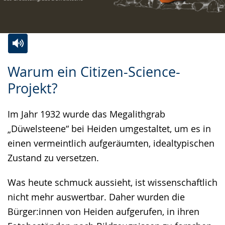
Zur
Aktiviere
Ein
Warum ein Citizen-Science-
Leichten
Audio-
Video
Projekt?
Sprache
Unterstützung.
in
wechseln.
Deutscher
Im Jahr 1932 wurde das Megalithgrab
Gebärdensprache
„Düwelsteene“ bei Heiden umgestaltet, um es in
wird
einen vermeintlich aufgeräumten, idealtypischen
angezeigt.
Zustand zu versetzen.
Was heute schmuck aussieht, ist wissenschaftlich
nicht mehr auswertbar. Daher wurden die
Bürger:innen von Heiden aufgerufen, in ihren