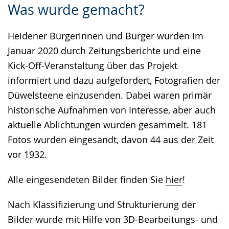
Was wurde gemacht?
Leichten
Audio-
Video
Sprache
Unterstützung.
in
Heidener Bürgerinnen und Bürger wurden im
wechseln.
Deutscher
Januar 2020 durch Zeitungsberichte und eine
Gebärdensprache
Kick-Off-Veranstaltung über das Projekt
wird
informiert und dazu aufgefordert, Fotografien der
angezeigt.
Düwelsteene einzusenden. Dabei waren primär
historische Aufnahmen von Interesse, aber auch
aktuelle Ablichtungen wurden gesammelt. 181
Fotos wurden eingesandt, davon 44 aus der Zeit
vor 1932.
Alle eingesendeten Bilder finden Sie
hier
!
Nach Klassifizierung und Strukturierung der
Bilder wurde mit Hilfe von 3D-Bearbeitungs- und