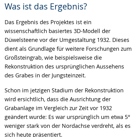
Was ist das Ergebnis?
Leichten
Audio-
Video
Sprache
Unterstützung.
in
Das Ergebnis des Projektes ist ein
wechseln.
Deutscher
wissenschaftlich basiertes 3D-Modell der
Gebärdensprache
Düwelsteene vor der Umgestaltung 1932. Dieses
wird
dient als Grundlage für weitere Forschungen zum
angezeigt.
Großsteingrab, wie beispielsweise die
Rekonstruktion des ursprünglichen Aussehens
des Grabes in der Jungsteinzeit.
Schon im jetzigen Stadium der Rekonstruktion
wird ersichtlich, dass die Ausrichtung der
Grabanlage im Vergleich zur Zeit vor 1932
geändert wurde: Es war ursprünglich um etwa 5°
weniger stark von der Nordachse verdreht, als es
sich heute präsentiert.