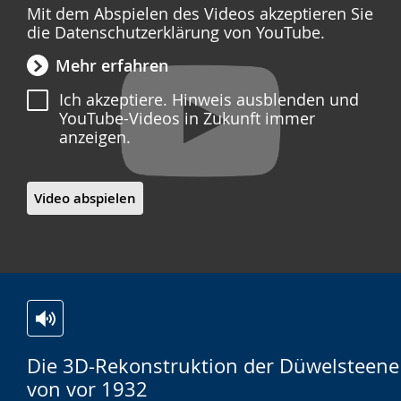
Mit dem Abspielen des Videos akzeptieren Sie
die Datenschutzerklärung von YouTube.
Mehr erfahren
Ich akzeptiere. Hinweis ausblenden und
YouTube-Videos in Zukunft immer
anzeigen.
Video abspielen
Zur
Aktiviere
Ein
Die 3D-Rekonstruktion der Düwelsteene
Leichten
Audio-
Video
von vor 1932
Sprache
Unterstützung.
in