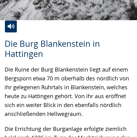
Zur
Aktiviere
Ein
Die Burg Blankenstein in
Leichten
Audio-
Video
Hattingen
Sprache
Unterstützung.
in
wechseln.
Deutscher
Die Ruine der Burg Blankenstein liegt auf einem
Gebärdensprache
Bergsporn etwa 70 m oberhalb des nördlich von
wird
ihr gelegenen Ruhrtals in Blankenstein, welches
angezeigt.
heute zu Hattingen gehört. Von ihr aus eröffnet
sich ein weiter Blick in den ebenfalls nördlich
anschließenden Hellwegraum.
Die Errichtung der Burganlage erfolgte ziemlich