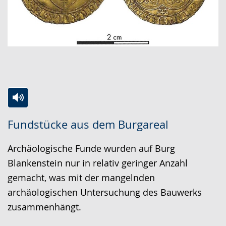
Zur
Aktiviere
Ein
Fundstücke aus dem Burgareal
Leichten
Audio-
Video
Sprache
Unterstützung.
in
Archäologische Funde wurden auf Burg
wechseln.
Deutscher
Blankenstein nur in relativ geringer Anzahl
Gebärdensprache
gemacht, was mit der mangelnden
wird
archäologischen Untersuchung des Bauwerks
angezeigt.
zusammenhängt.