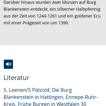
Darüber hinaus wurden zwei Münzen auf Burg
Blankenstein entdeckt, ein silberner Halbpfennig
aus der Zeit von 1244-1261 und ein goldener Ecu
mit einer Prägezeit von um 1390.
Zur
Aktiviere
Ein
Literatur
Leichten
Audio-
Video
Sprache
Unterstützung.
in
S. Leenen/S Pätzold, Die Burg
wechseln.
Deutscher
Blankenstein in Hattingen, Ennepe-Ruhr-
Gebärdensprache
Kreis. Frühe Burgen in Westfalen 30