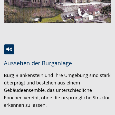
Zur
Aktiviere
Ein
Aussehen der Burganlage
Leichten
Audio-
Video
Sprache
Unterstützung.
in
Burg Blankenstein und ihre Umgebung sind stark
wechseln.
Deutscher
überprägt und bestehen aus einem
Gebärdensprache
Gebäudeensemble, das unterschiedliche
wird
Epochen vereint, ohne die ursprüngliche Struktur
angezeigt.
erkennen zu lassen.