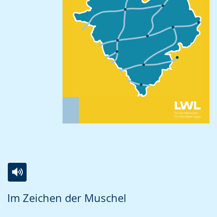
Zur
Aktiviere
Ein
Im Zeichen der Muschel
Leichten
Audio-
Video
Sprache
Unterstützung.
in