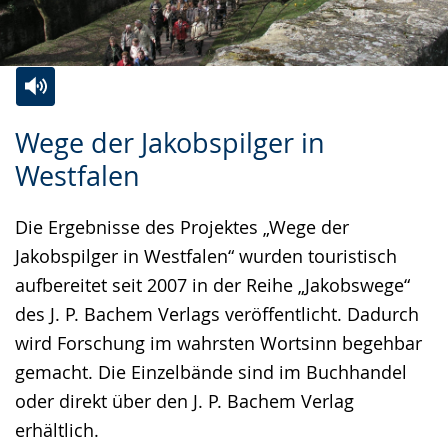
Zur
Aktiviere
Ein
Wege der Jakobspilger in
Leichten
Audio-
Video
Westfalen
Sprache
Unterstützung.
in
wechseln.
Deutscher
Die Ergebnisse des Projektes „Wege der
Gebärdensprache
Jakobspilger in Westfalen“ wurden touristisch
wird
aufbereitet seit 2007 in der Reihe „Jakobswege“
angezeigt.
des J. P. Bachem Verlags veröffentlicht. Dadurch
wird Forschung im wahrsten Wortsinn begehbar
gemacht. Die Einzelbände sind im Buchhandel
oder direkt über den J. P. Bachem Verlag
erhältlich.