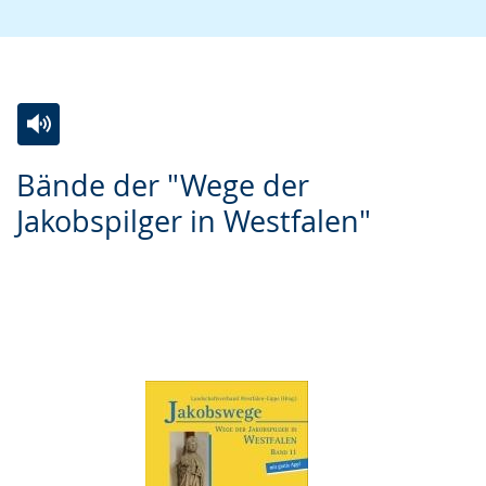
Zur
Aktiviere
Ein
Bände der "Wege der
Leichten
Audio-
Video
Jakobspilger in Westfalen"
Sprache
Unterstützung.
in
wechseln.
Deutscher
Gebärdensprache
wird
angezeigt.