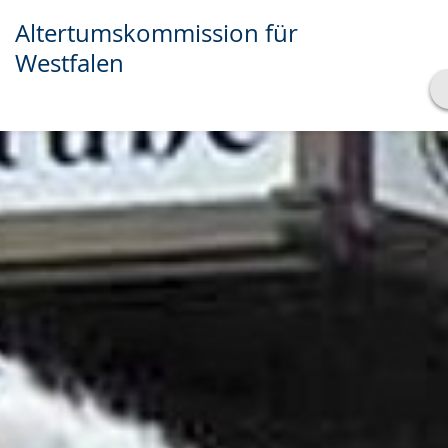
Altertumskommission für
Westfalen
Transkript anzeigen
Abspielen
Pausieren