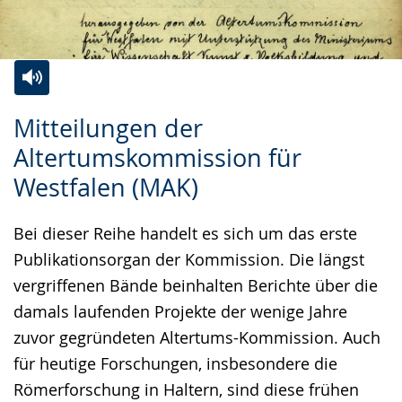
Zur
Aktiviere
Ein
Mitteilungen der
Leichten
Audio-
Video
Altertumskommission für
Sprache
Unterstützung.
in
Westfalen (MAK)
wechseln.
Deutscher
Gebärdensprache
Bei dieser Reihe handelt es sich um das erste
wird
Publikationsorgan der Kommission. Die längst
angezeigt.
vergriffenen Bände beinhalten Berichte über die
damals laufenden Projekte der wenige Jahre
zuvor gegründeten Altertums-Kommission. Auch
für heutige Forschungen, insbesondere die
Römerforschung in Haltern, sind diese frühen