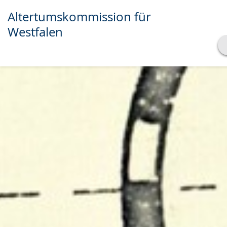
Altertumskommission für
Westfalen
Transkript anzeigen
Abspielen
Pausieren