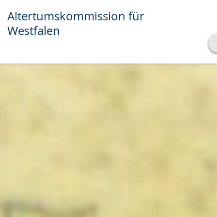
Altertumskommission für
Westfalen
Transkript anzeigen
Abspielen
Pausieren