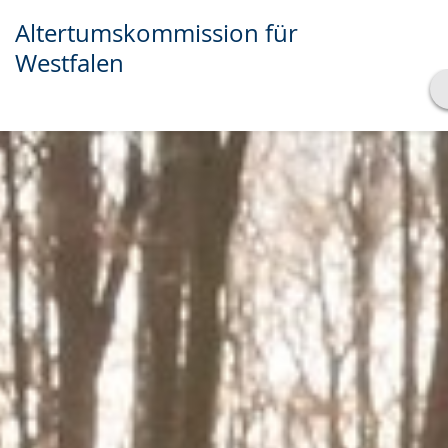
Altertumskommission für
Westfalen
Transkript anzeigen
Abspielen
Pausieren