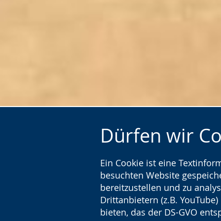
Dürfen wir C
Ein Cookie ist eine Textinfo
Startseite
Newsletter
besuchten Website gespeicher
bereitzustellen und zu analys
Drittanbietern (z.B. YouTube
bieten, das der DS-GVO entsp
Zur
Aktiviere
Ein