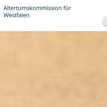
Altertumskommission für
Westfalen
Transkript anzeigen
Abspielen
Pausieren