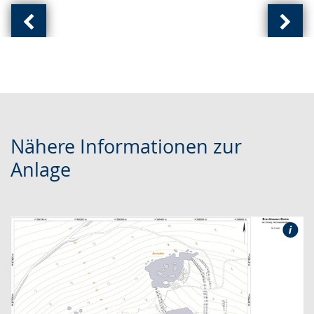
Vorherige
Näch
Ansicht:
Ansic
(
(
von
von
)
)
Nähere Informationen zur
Anlage