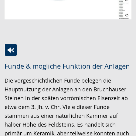
Zur
Aktiviere
Ein
Funde & mögliche Funktion der Anlagen
Leichten
Audio-
Video
Sprache
Unterstützung.
in
Die vorgeschichtlichen Funde belegen die
wechseln.
Deutscher
Hauptnutzung der Anlagen an den Bruchhauser
Gebärdensprache
Steinen in der späten vorrömischen Eisenzeit ab
wird
etwa dem 3. Jh. v. Chr. Viele dieser Funde
angezeigt.
stammen aus einer natürlichen Kammer auf
halber Höhe des Feldsteins. Es handelt sich
primär um Keramik, aber teilweise konnten auch