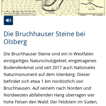
Zur
Aktiviere
Ein
Die Bruchhauser Steine bei
Leichten
Audio-
Video
Olsberg
Sprache
Unterstützung.
in
wechseln.
Deutscher
Die Bruchhauser Steine sind ein in Westfalen
Gebärdensprache
einzigartiges Naturschutzgebiet, eingetragenes
wird
Bodendenkmal und seit 2017 auch Nationales
angezeigt.
Naturmonument auf dem Istenberg. Dieser
befindet sich etwa 1 km nordöstlich von
Bruchhausen. Auf seinem nach Norden und
Nordwesten abfallenden Hang überragen vier
hohe Felsen den Wald: Der Feldstein im Süden,