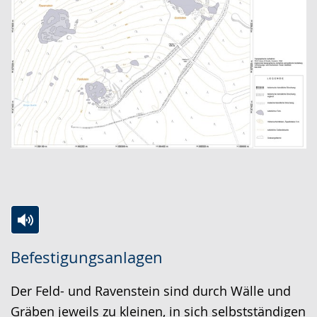
Zur
Aktiviere
Ein
Befestigungsanlagen
Leichten
Audio-
Video
Sprache
Unterstützung.
in
Der Feld- und Ravenstein sind durch Wälle und
wechseln.
Deutscher
Gräben jeweils zu kleinen, in sich selbstständigen