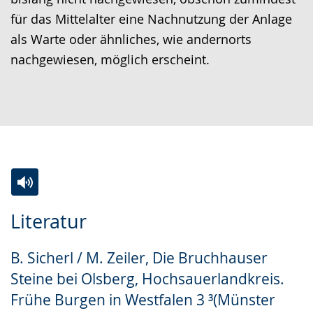
für das Mittelalter eine Nachnutzung der Anlage
als Warte oder ähnliches, wie andernorts
nachgewiesen, möglich erscheint.
Zur
Aktiviere
Ein
Literatur
Leichten
Audio-
Video
Sprache
Unterstützung.
in
B. Sicherl / M. Zeiler, Die Bruchhauser
wechseln.
Deutscher
Steine bei Olsberg, Hochsauerlandkreis.
Gebärdensprache
Frühe Burgen in Westfalen 3 ³(Münster
wird