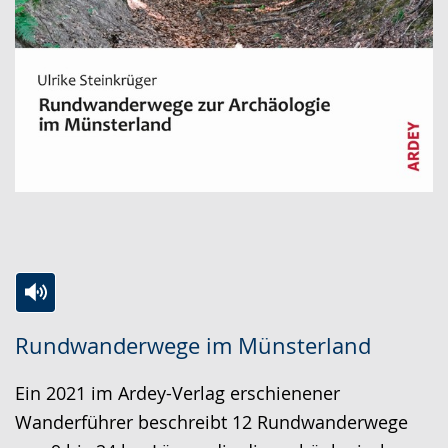
Zur
Aktiviere
Ein
Rundwanderwege im Münsterland
Leichten
Audio-
Video
Sprache
Unterstützung.
in
Ein 2021 im Ardey-Verlag erschienener
wechseln.
Deutscher
Wanderführer beschreibt 12 Rundwanderwege
Gebärdensprache