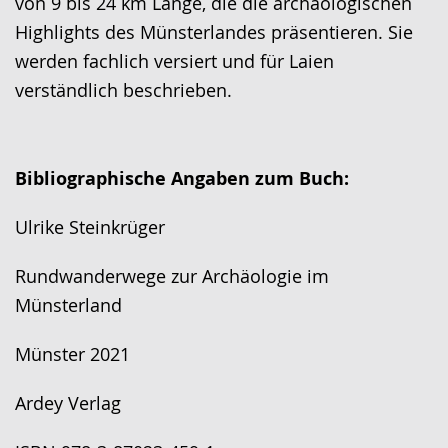
von 9 bis 24 km Länge, die die archäologischen
wird
Highlights des Münsterlandes präsentieren. Sie
angezeigt.
werden fachlich versiert und für Laien
verständlich beschrieben.
Bibliographische Angaben zum Buch:
Ulrike Steinkrüger
Rundwanderwege zur Archäologie im
Münsterland
Münster 2021
Ardey Verlag