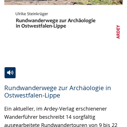
Zur
Aktiviere
Ein
Rundwanderwege zur Archäologie in
Leichten
Audio-
Video
Ostwestfalen-Lippe
Sprache
Unterstützung.
in
wechseln.
Deutscher
Ein aktueller, im Ardey-Verlag erschienener
Gebärdensprache
Wanderführer beschreibt 14 sorgfältig
wird
ausgearbeitete Rundwandertouren von 9 bis 22