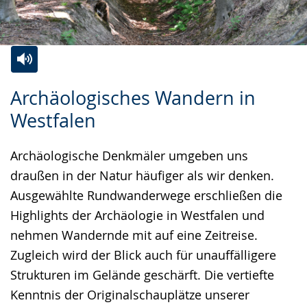
Zur
Aktiviere
Ein
Archäologisches Wandern in
Leichten
Audio-
Video
Westfalen
Sprache
Unterstützung.
in
wechseln.
Deutscher
Archäologische Denkmäler umgeben uns
Gebärdensprache
draußen in der Natur häufiger als wir denken.
wird
Ausgewählte Rundwanderwege erschließen die
angezeigt.
Highlights der Archäologie in Westfalen und
nehmen Wandernde mit auf eine Zeitreise.
Zugleich wird der Blick auch für unauffälligere
Strukturen im Gelände geschärft. Die vertiefte
Kenntnis der Originalschauplätze unserer