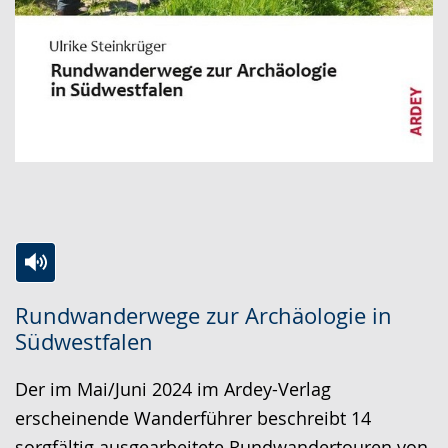
Zur
Aktiviere
Ein
Rundwanderwege zur Archäologie in
Leichten
Audio-
Video
Südwestfalen
Sprache
Unterstützung.
in
wechseln.
Deutscher
Der im Mai/Juni 2024 im Ardey-Verlag
Gebärdensprache
erscheinende Wanderführer beschreibt 14
wird
sorgfältig ausgearbeitete Rundwandertouren von