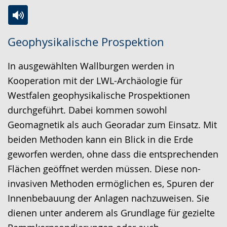
Zur
Aktiviere
Ein
Geophysikalische Prospektion
Leichten
Audio-
Video
Sprache
Unterstützung.
in
In ausgewählten Wallburgen werden in
wechseln.
Deutscher
Kooperation mit der LWL-Archäologie für
Gebärdensprache
Westfalen geophysikalische Prospektionen
wird
durchgeführt. Dabei kommen sowohl
angezeigt.
Geomagnetik als auch Georadar zum Einsatz. Mit
beiden Methoden kann ein Blick in die Erde
geworfen werden, ohne dass die entsprechenden
Flächen geöffnet werden müssen. Diese non-
invasiven Methoden ermöglichen es, Spuren der
Innenbebauung der Anlagen nachzuweisen. Sie
dienen unter anderem als Grundlage für gezielte