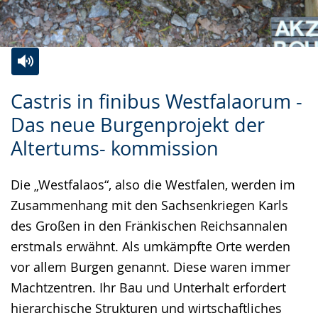
Zur
Aktiviere
Ein
Castris in finibus Westfalaorum -
Leichten
Audio-
Video
Das neue Burgenprojekt der
Sprache
Unterstützung.
in
Altertums- kommission
wechseln.
Deutscher
Gebärdensprache
Die „Westfalaos“, also die Westfalen, werden im
wird
Zusammenhang mit den Sachsenkriegen Karls
angezeigt.
des Großen in den Fränkischen Reichsannalen
erstmals erwähnt. Als umkämpfte Orte werden
vor allem Burgen genannt. Diese waren immer
Machtzentren. Ihr Bau und Unterhalt erfordert
hierarchische Strukturen und wirtschaftliches