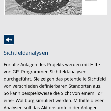
Zur
Aktiviere
Ein
Sichtfeldanalysen
Leichten
Audio-
Video
Sprache
Unterstützung.
in
Für alle Anlagen des Projekts werden mit Hilfe
wechseln.
Deutscher
von GIS-Programmen Sichtfeldanalysen
Gebärdensprache
durchgeführt. Sie zeigen das potentielle Sichtfeld
wird
von verschieden definierbaren Standorten aus.
angezeigt.
So kann beispielsweise die Sicht von einem Tor
einer Wallburg simuliert werden. Mithilfe dieser
Analysen soll das Aktionsumfeld der Anlagen