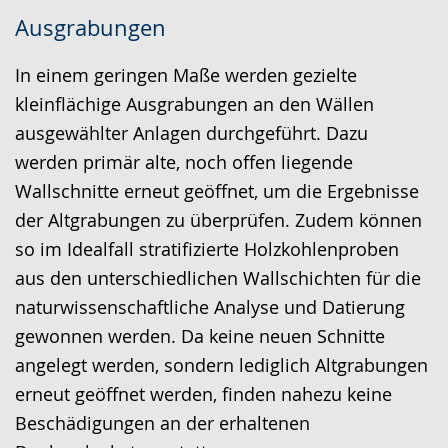
Zur
Aktiviere
Ein
Ausgrabungen
Leichten
Audio-
Video
Sprache
Unterstützung.
in
In einem geringen Maße werden gezielte
wechseln.
Deutscher
kleinflächige Ausgrabungen an den Wällen
Gebärdensprache
ausgewählter Anlagen durchgeführt. Dazu
wird
werden primär alte, noch offen liegende
angezeigt.
Wallschnitte erneut geöffnet, um die Ergebnisse
der Altgrabungen zu überprüfen. Zudem können
so im Idealfall stratifizierte Holzkohlenproben
aus den unterschiedlichen Wallschichten für die
naturwissenschaftliche Analyse und Datierung
gewonnen werden. Da keine neuen Schnitte
angelegt werden, sondern lediglich Altgrabungen
erneut geöffnet werden, finden nahezu keine
Beschädigungen an der erhaltenen