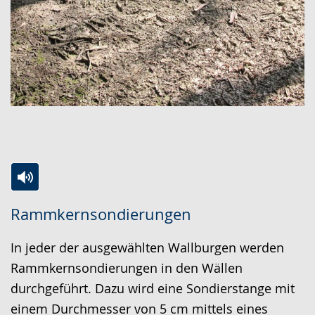
Zur
Aktiviere
Ein
Rammkernsondierungen
Leichten
Audio-
Video
Sprache
Unterstützung.
in
In jeder der ausgewählten Wallburgen werden
wechseln.
Deutscher
Rammkernsondierungen in den Wällen
Gebärdensprache
durchgeführt. Dazu wird eine Sondierstange mit
wird
einem Durchmesser von 5 cm mittels eines