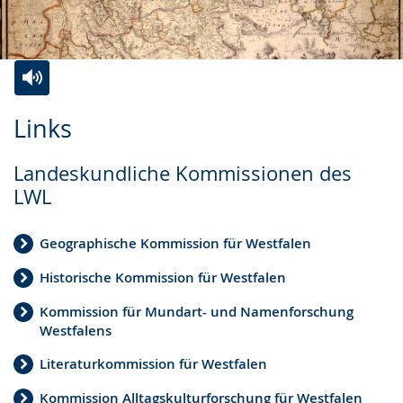
Zur
Aktiviere
Ein
Links
Leichten
Audio-
Video
Sprache
Unterstützung.
in
Landeskundliche Kommissionen des
wechseln.
Deutscher
LWL
Gebärdensprache
wird
Geographische Kommission für Westfalen
angezeigt.
Historische Kommission für Westfalen
Kommission für Mundart- und Namenforschung
Westfalens
Literaturkommission für Westfalen
Kommission Alltagskulturforschung für Westfalen