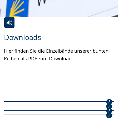
Zur
Aktiviere
Ein
Downloads
Leichten
Audio-
Video
Sprache
Unterstützung.
in
Hier finden Sie die Einzelbände unserer bunten
wechseln.
Deutscher
Reihen als PDF zum Download.
Gebärdensprache
wird
angezeigt.
PDF-Liste der "Frühen Burgen in
PDF-Liste der "Römerlager in
Westfalen"