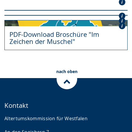
PDF-Liste der "Landwehren in
Westfalen"
PDF-Liste "Montanarchäologie in
Westfalen"
PDF-Liste der "Megalithgräber in
Westfalen"
Westfalen"
PDF-Liste der "Mitteilungen der
PDF-Liste der "Veröffentlichungen
Altertumskommission"
PDF-Download Broschüre "Im
der Altertumskommission"
Zeichen der Muschel"
nach oben
Kontakt
Altertumskommission für Westfalen