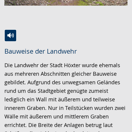
Zur
Aktiviere
Ein
Bauweise der Landwehr
Leichten
Audio-
Video
Sprache
Unterstützung.
in
Die Landwehr der Stadt Höxter wurde ehemals
wechseln.
Deutscher
aus mehreren Abschnitten gleicher Bauweise
Gebärdensprache
gebildet. Aufgrund des unwegsamen Geländes
wird
rund um das Stadtgebiet genügte zumeist
angezeigt.
lediglich ein Wall mit äußerem und teilweise
innerem Graben. Nur in Teilstücken wurden zwei
Wälle mit äußerem und mittlerem Graben
errichtet. Die Breite der Anlagen betrug laut