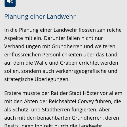
Zur
Aktiviere
Ein
Planung einer Landwehr
Leichten
Audio-
Video
Sprache
Unterstützung.
in
In die Planung einer Landwehr flossen zahlreiche
wechseln.
Deutscher
Aspekte mit ein. Darunter fallen nicht nur
Gebärdensprache
Verhandlungen mit Grundherren und weiteren
wird
einflussreichen Persönlichkeiten über das Land,
angezeigt.
auf dem die Wälle und Gräben errichtet werden
sollen, sondern auch verkehrsgeografische und
strategische Überlegungen.
Erstere musste der Rat der Stadt Höxter vor allem
mit den Äbten der Reichsabtei Corvey führen, die
als Schutz- und Stadtherren fungierten. Aber
auch mit den benachbarten Grundherren, deren
Besitzungen indirekt durch die Landwehr