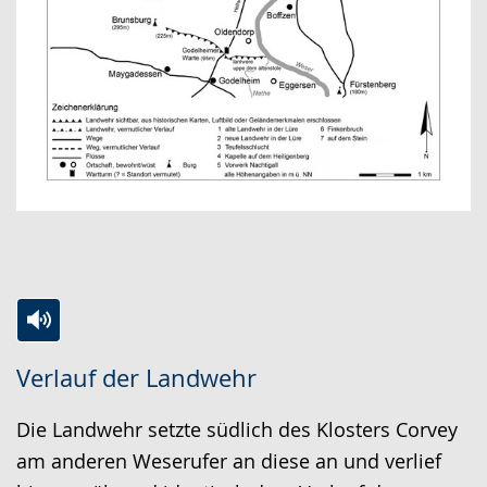
Zur
Aktiviere
Ein
Verlauf der Landwehr
Leichten
Audio-
Video
Sprache
Unterstützung.
in
Die Landwehr setzte südlich des Klosters Corvey
wechseln.
Deutscher
am anderen Weserufer an diese an und verlief
Gebärdensprache