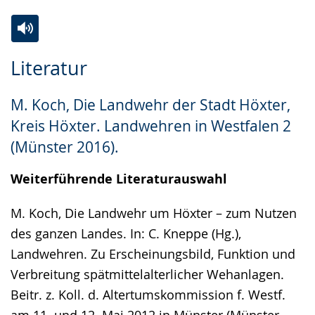
Zur
Aktiviere
Ein
Literatur
Leichten
Audio-
Video
Sprache
Unterstützung.
in
M. Koch, Die Landwehr der Stadt Höxter,
wechseln.
Deutscher
Kreis Höxter. Landwehren in Westfalen 2
Gebärdensprache
(Münster 2016).
wird
angezeigt.
Weiterführende Literaturauswahl
M. Koch, Die Landwehr um Höxter – zum Nutzen
des ganzen Landes. In: C. Kneppe (Hg.),
Landwehren. Zu Erscheinungsbild, Funktion und
Verbreitung spätmittelalterlicher Wehanlagen.
Beitr. z. Koll. d. Altertumskommission f. Westf.
am 11. und 12. Mai 2012 in Münster (Münster