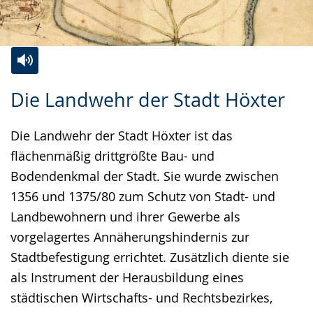
Zur
Aktiviere
Ein
Die Landwehr der Stadt Höxter
Leichten
Audio-
Video
Sprache
Unterstützung.
in
Die Landwehr der Stadt Höxter ist das
wechseln.
Deutscher
flächenmäßig drittgrößte Bau- und
Gebärdensprache
Bodendenkmal der Stadt. Sie wurde zwischen
wird
1356 und 1375/80 zum Schutz von Stadt- und
angezeigt.
Landbewohnern und ihrer Gewerbe als
vorgelagertes Annäherungshindernis zur
Stadtbefestigung errichtet. Zusätzlich diente sie
als Instrument der Herausbildung eines
städtischen Wirtschafts- und Rechtsbezirkes,