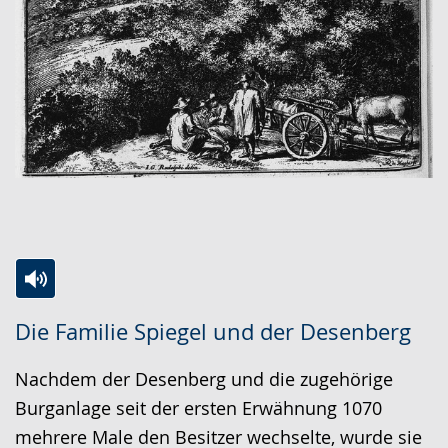
Zur
Aktiviere
Ein
Die Familie Spiegel und der Desenberg
Leichten
Audio-
Video
Sprache
Unterstützung.
in
Nachdem der Desenberg und die zugehörige
wechseln.
Deutscher
Burganlage seit der ersten Erwähnung 1070
Gebärdensprache
mehrere Male den Besitzer wechselte, wurde sie