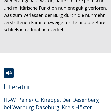
wiederaufgebaut wurde, hatte sie ihre politische
und militärische Funktion nun endgültig verloren,
was zum Verlassen der Burg durch die nunmehr
zerstrittenen Familienzweige führte und die Burg
schließlich allmählich verfiel.
Zur
Aktiviere
Ein
Literatur
Leichten
Audio-
Video
Sprache
Unterstützung.
in
H.-W. Peine/ C. Kneppe, Der Desenberg
wechseln.
Deutscher
bei Warburg-Daseburg, Kreis Höxter.
Gebärdensprache