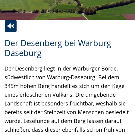
Zur
Aktiviere
Ein
Der Desenberg bei Warburg-
Leichten
Audio-
Video
Daseburg
Sprache
Unterstützung.
in
wechseln.
Deutscher
Der Desenberg liegt in der Warburger Börde,
Gebärdensprache
südwestlich von Warburg-Daseburg. Bei dem
wird
345m hohen Berg handelt es sich um den Kegel
angezeigt.
eines erloschenen Vulkans. Die umgebende
Landschaft ist besonders fruchtbar, weshalb sie
bereits seit der Steinzeit von Menschen besiedelt
wurde. Lesefunde auf dem Berg lassen darauf
schließen, dass dieser ebenfalls schon früh von