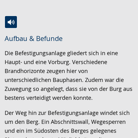
Zur
Aktiviere
Ein
Aufbau & Befunde
Leichten
Audio-
Video
Sprache
Unterstützung.
in
Die Befestigungsanlage gliedert sich in eine
wechseln.
Deutscher
Haupt- und eine Vorburg. Verschiedene
Gebärdensprache
Brandhorizonte zeugen hier von
wird
unterschiedlichen Bauphasen. Zudem war die
angezeigt.
Zuwegung so angelegt, dass sie von der Burg aus
bestens verteidigt werden konnte.
Der Weg hin zur Befestigungsanlage windet sich
um den Berg. Ein Abschnittswall, Wegesperren
und ein im Südosten des Berges gelegenes