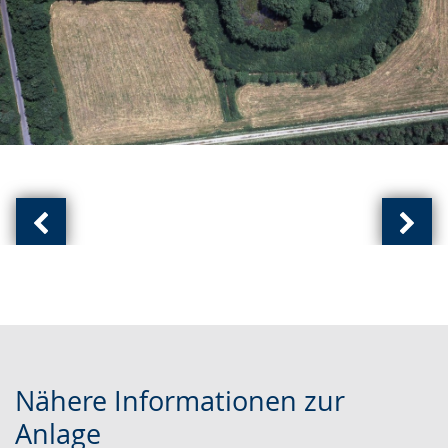
Vorherige
Näch
Ansicht:
Ansic
(
(
von
von
)
)
Nähere Informationen zur
Anlage