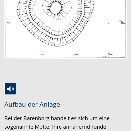
Zur
Aktiviere
Ein
Aufbau der Anlage
Leichten
Audio-
Video
Sprache
Unterstützung.
in
Bei der Barenborg handelt es sich um eine
wechseln.
Deutscher
sogenannte Motte. Ihre annähernd runde