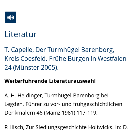
Zur
Aktiviere
Ein
Literatur
Leichten
Audio-
Video
Sprache
Unterstützung.
in
T. Capelle, Der Turmhügel Barenborg,
wechseln.
Deutscher
Kreis Coesfeld. Frühe Burgen in Westfalen
Gebärdensprache
24 (Münster 2005).
wird
angezeigt.
Weiterführende Literaturauswahl
A. H. Heidinger, Turmhügel Barenborg bei
Legden. Führer zu vor- und frühgeschichtlichen
Denkmälern 46 (Mainz 1981) 117-119.
P. Ilisch, Zur Siedlungsgeschichte Holtwicks. In: D.