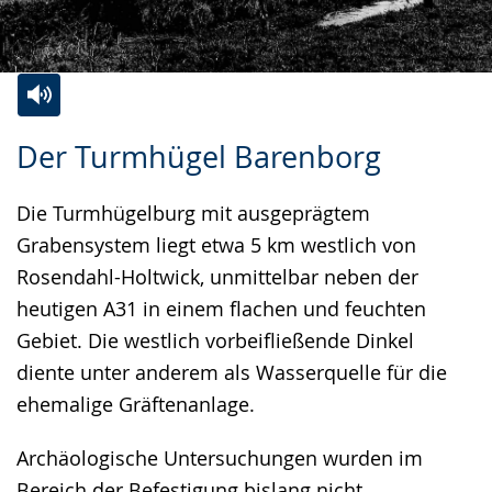
Zur
Aktiviere
Ein
Der Turmhügel Barenborg
Leichten
Audio-
Video
Sprache
Unterstützung.
in
Die Turmhügelburg mit ausgeprägtem
wechseln.
Deutscher
Grabensystem liegt etwa 5 km westlich von
Gebärdensprache
Rosendahl-Holtwick, unmittelbar neben der
wird
heutigen A31 in einem flachen und feuchten
angezeigt.
Gebiet. Die westlich vorbeifließende Dinkel
diente unter anderem als Wasserquelle für die
ehemalige Gräftenanlage.
Archäologische Untersuchungen wurden im
Bereich der Befestigung bislang nicht