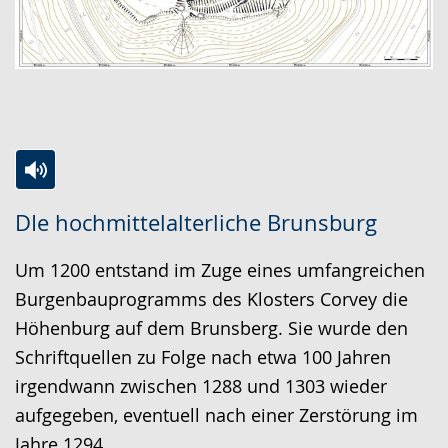
Zur
Aktiviere
Ein
DIe hochmittelalterliche Brunsburg
Leichten
Audio-
Video
Sprache
Unterstützung.
in
Um 1200 entstand im Zuge eines umfangreichen
wechseln.
Deutscher
Burgenbauprogramms des Klosters Corvey die
Gebärdensprache
Höhenburg auf dem Brunsberg. Sie wurde den
wird
Schriftquellen zu Folge nach etwa 100 Jahren
angezeigt.
irgendwann zwischen 1288 und 1303 wieder
aufgegeben, eventuell nach einer Zerstörung im
Jahre 1294.