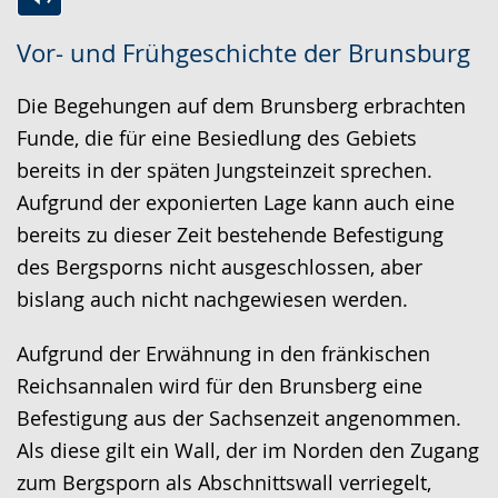
Zur
Aktiviere
Ein
Vor- und Frühgeschichte der Brunsburg
Leichten
Audio-
Video
Sprache
Unterstützung.
in
Die Begehungen auf dem Brunsberg erbrachten
wechseln.
Deutscher
Funde, die für eine Besiedlung des Gebiets
Gebärdensprache
bereits in der späten Jungsteinzeit sprechen.
wird
Aufgrund der exponierten Lage kann auch eine
angezeigt.
bereits zu dieser Zeit bestehende Befestigung
des Bergsporns nicht ausgeschlossen, aber
bislang auch nicht nachgewiesen werden.
Aufgrund der Erwähnung in den fränkischen
Reichsannalen wird für den Brunsberg eine
Befestigung aus der Sachsenzeit angenommen.
Als diese gilt ein Wall, der im Norden den Zugang
zum Bergsporn als Abschnittswall verriegelt,