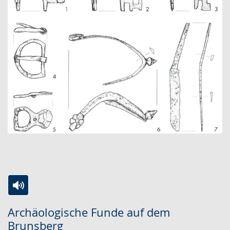
Zur
Aktiviere
Ein
Archäologische Funde auf dem
Leichten
Audio-
Video
Brunsberg