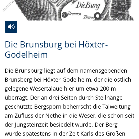
Zur
Aktiviere
Ein
Die Brunsburg bei Höxter-
Leichten
Audio-
Video
Godelheim
Sprache
Unterstützung.
in
wechseln.
Deutscher
Die Brunsburg liegt auf dem namensgebenden
Gebärdensprache
Brunsberg bei Höxter-Godelheim, der die östlich
wird
gelegene Wesertalaue hier um etwa 200 m
angezeigt.
überragt. Der an drei Seiten durch Steilhänge
geschützte Bergsporn beherrscht die Talweitung
am Zufluss der Nethe in die Weser, die schon seit
der Jungsteinzeit besiedelt wurde. Der Berg
wurde spätestens in der Zeit Karls des Großen