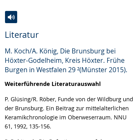
Zur
Aktiviere
Ein
Literatur
Leichten
Audio-
Video
Sprache
Unterstützung.
in
M. Koch/A. König, Die Brunsburg bei
wechseln.
Deutscher
Höxter-Godelheim, Kreis Höxter. Frühe
Gebärdensprache
Burgen in Westfalen 29 ²(Münster 2015).
wird
angezeigt.
Weiterführende Literaturauswahl
P. Glüsing/R. Röber, Funde von der Wildburg und
der Brunsburg. Ein Beitrag zur mittelalterlichen
Keramikchronologie im Oberweserraum. NNU
61, 1992, 135-156.