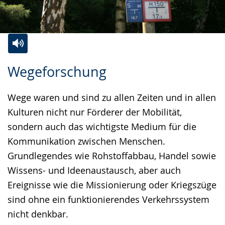
Zur
Aktiviere
Ein
Wegeforschung
Leichten
Audio-
Video
Sprache
Unterstützung.
in
Wege waren und sind zu allen Zeiten und in allen
wechseln.
Deutscher
Kulturen nicht nur Förderer der Mobilität,
Gebärdensprache
sondern auch das wichtigste Medium für die
wird
Kommunikation zwischen Menschen.
angezeigt.
Grundlegendes wie Rohstoffabbau, Handel sowie
Wissens- und Ideenaustausch, aber auch
Ereignisse wie die Missionierung oder Kriegszüge
sind ohne ein funktionierendes Verkehrssystem
nicht denkbar.