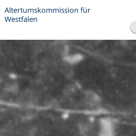
Altertumskommission für
Westfalen
Transkript anzeigen
Abspielen
Pausieren