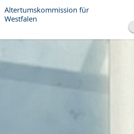
Altertumskommission für
Westfalen
Transkript anzeigen
Abspielen
Pausieren