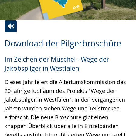
Zur
Aktiviere
Ein
Download der Pilgerbroschüre
Leichten
Audio-
Video
Sprache
Unterstützung.
in
Im Zeichen der Muschel - Wege der
wechseln.
Deutscher
Jakobspilger in Westfalen
Gebärdensprache
wird
Dieses Jahr feiert die Altertumskommission das
angezeigt.
20-jährige Jubiläum des Projekts "Wege der
Jakobspilger in Westfalen". In den vergangenen
Jahren wurden sieben Wege und Teilstrecken
erforscht. Die neue Broschüre gibt einen
knappen Überblick über alle in Einzelbänden
bereits ausführlich publizierten Wege und stellt