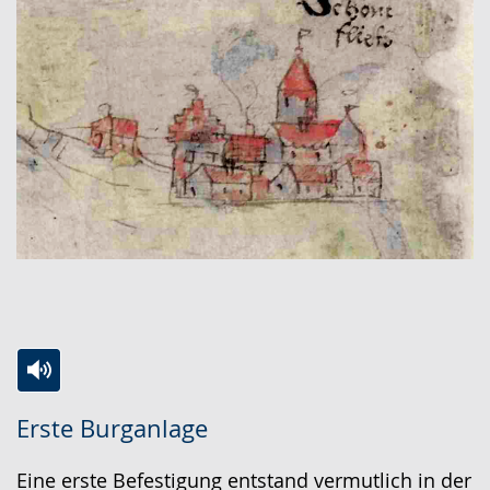
Zur
Aktiviere
Ein
Erste Burganlage
Leichten
Audio-
Video
Sprache
Unterstützung.
in
Eine erste Befestigung entstand vermutlich in der