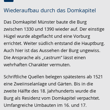
Zur
Aktiviere
Ein
Wiederaufbau durch das Domkapitel
Leichten
Audio-
Video
Sprache
Unterstützung.
in
Das Domkapitel Münster baute die Burg
wechseln.
Deutscher
zwischen 1330 und 1390 wieder auf. Der einstige
Gebärdensprache
Hügel wurde abgeflacht und eine Vorburg
wird
errichtet. Weiter südlich entstand die Hauptburg.
angezeigt.
Auch hier ist das Aussehen der Burg ungewiss.
Die Ansprache als „castrum“ lässt einen
wehrhaften Charakter vermuten.
Schriftliche Quellen belegen spätestens ab 1521
eine Zweiinselanlage und Gärten. Bis in die
zweite Hälfte des 18. Jahrhunderts wurde die
Burg als Residenz vom Domkapitel verpachtet.
Umfangreiche Umbauten im 16. und 17.