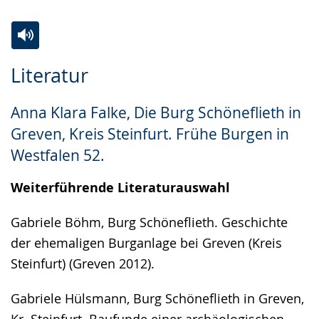
Zur
Aktiviere
Ein
Literatur
Leichten
Audio-
Video
Sprache
Unterstützung.
in
Anna Klara Falke, Die Burg Schöneflieth in
wechseln.
Deutscher
Greven, Kreis Steinfurt. Frühe Burgen in
Gebärdensprache
Westfalen 52.
wird
angezeigt.
Weiterführende Literaturauswahl
Gabriele Böhm, Burg Schöneflieth. Geschichte
der ehemaligen Burganlage bei Greven (Kreis
Steinfurt) (Greven 2012).
Gabriele Hülsmann, Burg Schöneflieth in Greven,
Kr. Steinfurt. Baufunde einer archäologischen