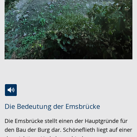
Zur
Aktiviere
Ein
Die Bedeutung der Emsbrücke
Leichten
Audio-
Video
Sprache
Unterstützung.
in
Die Emsbrücke stellt einen der Hauptgründe für
wechseln.
Deutscher
den Bau der Burg dar. Schöneflieth liegt auf einer
Gebärdensprache