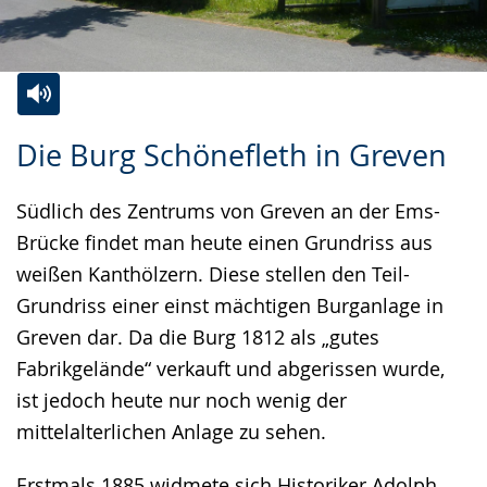
Zur
Aktiviere
Ein
Die Burg Schönefleth in Greven
Leichten
Audio-
Video
Sprache
Unterstützung.
in
Südlich des Zentrums von Greven an der Ems-
wechseln.
Deutscher
Brücke findet man heute einen Grundriss aus
Gebärdensprache
weißen Kanthölzern. Diese stellen den Teil-
wird
Grundriss einer einst mächtigen Burganlage in
angezeigt.
Greven dar. Da die Burg 1812 als „gutes
Fabrikgelände“ verkauft und abgerissen wurde,
ist jedoch heute nur noch wenig der
mittelalterlichen Anlage zu sehen.
Erstmals 1885 widmete sich Historiker Adolph