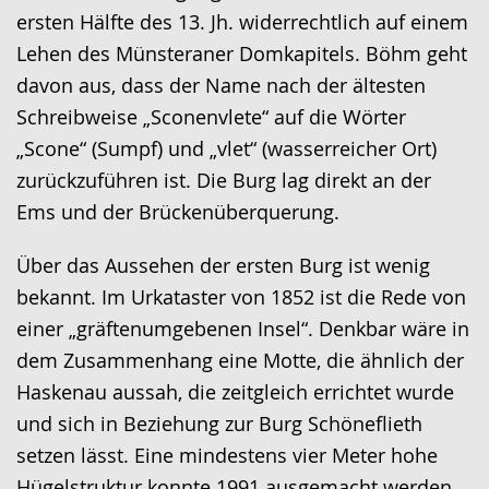
wechseln.
Deutscher
ersten Hälfte des 13. Jh. widerrechtlich auf einem
Gebärdensprache
Lehen des Münsteraner Domkapitels. Böhm geht
wird
davon aus, dass der Name nach der ältesten
angezeigt.
Schreibweise „Sconenvlete“ auf die Wörter
„Scone“ (Sumpf) und „vlet“ (wasserreicher Ort)
zurückzuführen ist. Die Burg lag direkt an der
Ems und der Brückenüberquerung.
Über das Aussehen der ersten Burg ist wenig
bekannt. Im Urkataster von 1852 ist die Rede von
einer „gräftenumgebenen Insel“. Denkbar wäre in
dem Zusammenhang eine Motte, die ähnlich der
Haskenau aussah, die zeitgleich errichtet wurde
und sich in Beziehung zur Burg Schöneflieth
setzen lässt. Eine mindestens vier Meter hohe
Hügelstruktur konnte 1991 ausgemacht werden