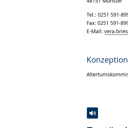
48157 Münster
Tel.: 0251 591-89
Fax: 0251 591-89
E-Mail:
vera.brie
Konzeption
Altertumskommis
Zur
Aktiviere
Ein