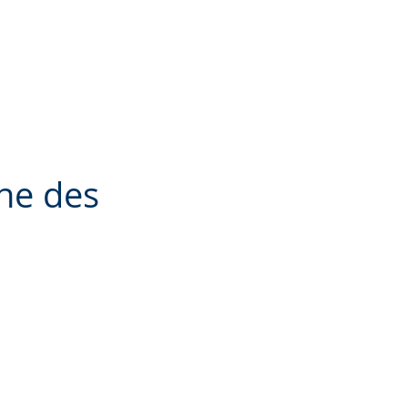
nne des