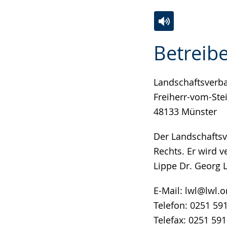
angezeigt.
Zur
Aktiviere
Ein
Betreibe
Leichten
Audio-
Video
Sprache
Unterstützung.
in
wechseln.
Deutscher
Landschaftsverba
Gebärdensprach
Freiherr-vom-Stei
wird
48133 Münster
angezeigt.
Der Landschaftsv
Rechts. Er wird 
Lippe Dr. Georg
E-Mail: lwl@lwl.o
Telefon: 0251 59
Telefax: 0251 59