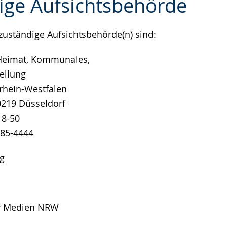
ige Aufsichtsbehörde
zuständige Aufsichtsbehörde(n) sind:
e
 Heimat, Kommunales,
ellung
rhein-Westfalen
40219 Düsseldorf
18-50
185-4444
g
ür Medien NRW