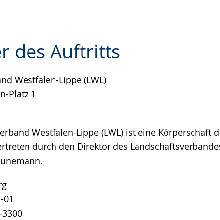
r des Auftritts
nd Westfalen-Lippe (LWL)
e
n-Platz 1
erband Westfalen-Lippe (LWL) ist eine Körperschaft d
vertreten durch den Direktor des Landschaftsverbande
 Lunemann.
rg
1-01
1-3300