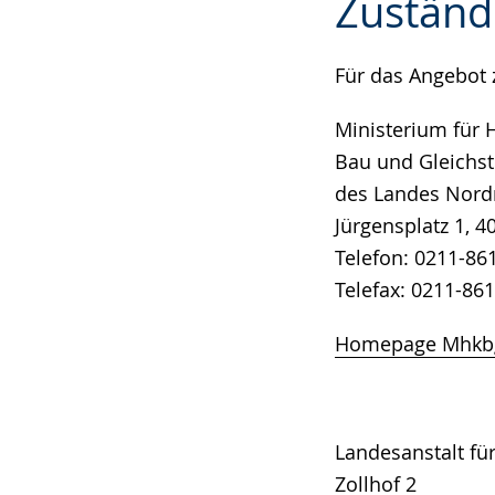
Zuständ
Leichten
Audio-
Video
Sprache
Unterstützung.
in
wechseln.
Deutscher
Für das Angebot 
Gebärdensprach
Ministerium für
wird
Bau und Gleichst
angezeigt.
des Landes Nord
Jürgensplatz 1, 
Telefon: 0211-86
Telefax: 0211-86
Homepage Mhkb
Landesanstalt f
Zollhof 2