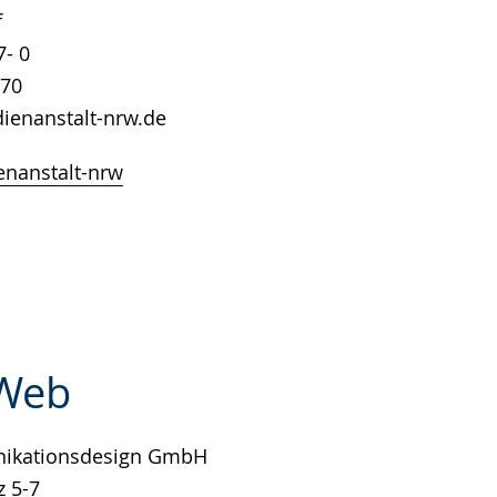
f
7- 0
 70
ienanstalt-nrw.de
nanstalt-nrw
 Web
ikationsdesign GmbH
e
z 5-7