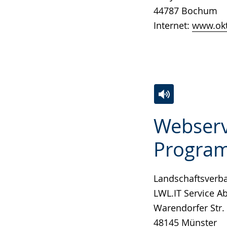
wird
44787 Bochum
angezeigt.
Internet:
www.okt
Zur
Aktiviere
Ein
Webserv
Leichten
Audio-
Video
Sprache
Unterstützung.
in
Progra
wechseln.
Deutscher
Gebärdensprach
Landschaftsverba
wird
LWL.IT Service A
angezeigt.
Warendorfer Str.
48145 Münster