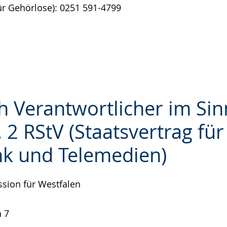
für Gehörlose): 0251 591-4799
ch Verantwortlicher im Si
 2 RStV (Staatsvertrag für
k und Telemedien)
e
sion für Westfalen
 7