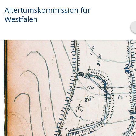
Altertumskommission für
Westfalen
Transkript anzeigen
Abspielen
Pausieren