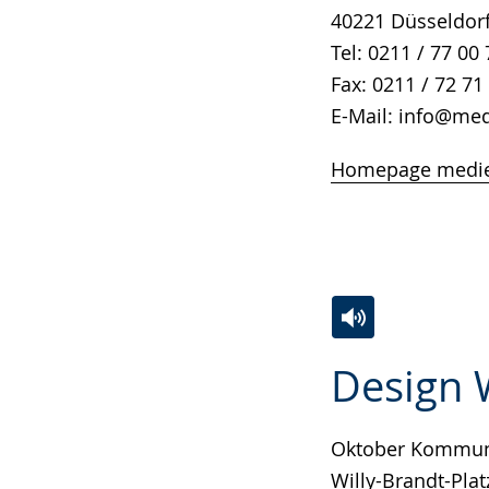
40221 Düsseldor
Tel: 0211 / 77 00 
Fax: 0211 / 72 71
E-Mail: info@med
Homepage medie
Zur
Aktiviere
Ein
Design
Leichten
Audio-
Video
Sprache
Unterstützung.
in
wechseln.
Deutscher
Oktober Kommun
Gebärdensprach
Willy-Brandt-Plat