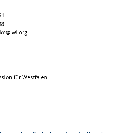
91
98
ske@lwl.org
sion für Westfalen