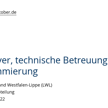
ober.de
er, technische Betreuun
mmierung
e
nd Westfalen-Lippe (LWL)
bteilung
 22