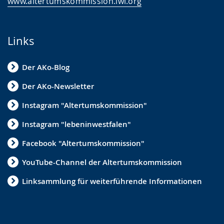
www.altertumskommission.lwl.org
i
g
Links
t
.
Der AKo-Blog
Der AKo-Newsletter
Instagram "Altertumskommission"
Instagram "lebeninwestfalen"
Facebook "Altertumskommission"
YouTube-Channel der Altertumskommission
Linksammlung für weiterführende Informationen