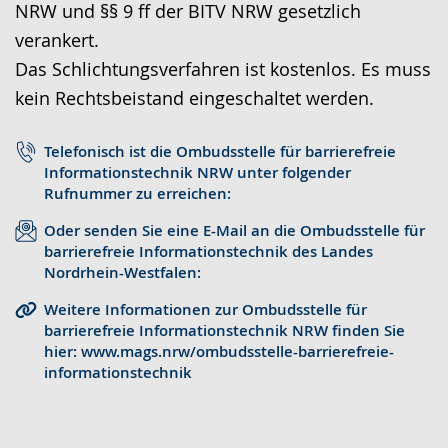
NRW und §§ 9 ff der BITV NRW gesetzlich
r
o
t
verankert.
a
-
s
Das Schlichtungsverfahren ist kostenlos. Es muss
c
U
c
kein Rechtsbeistand eingeschaltet werden.
h
n
h
e
t
e
Telefonisch ist die Ombudsstelle für barrierefreie
w
e
r
Informationstechnik NRW unter folgender
e
r
G
Rufnummer zu erreichen:
c
s
e
Oder senden Sie eine E-Mail an die Ombudsstelle für
h
t
b
barrierefreie Informationstechnik des Landes
Nordrhein-Westfalen:
s
ü
ä
e
t
r
Weitere Informationen zur Ombudsstelle für
barrierefreie Informationstechnik NRW finden Sie
l
z
d
hier: www.mags.nrw/ombudsstelle-barrierefreie-
n
u
e
informationstechnik
.
n
n
g
s