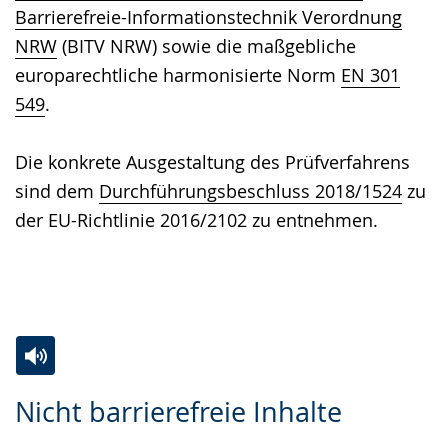
Barrierefreie-Informationstechnik Verordnung
NRW
(BITV NRW) sowie die maßgebliche
europarechtliche harmonisierte Norm
EN 301
549
.
Die konkrete Ausgestaltung des Prüfverfahrens
sind dem
Durchführungsbeschluss 2018/1524
zu
der EU-Richtlinie 2016/2102 zu entnehmen.
Zur
Aktiviere
Ein
Nicht barrierefreie Inhalte
Leichten
Audio-
Video
Sprache
Unterstützung.
in