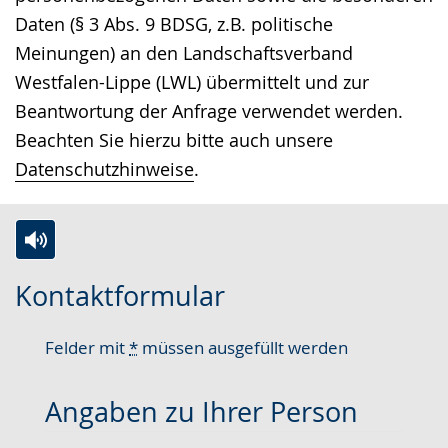
Daten (§ 3 Abs. 9 BDSG, z.B. politische
Meinungen) an den Landschaftsverband
Westfalen-Lippe (LWL) übermittelt und zur
Beantwortung der Anfrage verwendet werden.
Beachten Sie hierzu bitte auch unsere
Datenschutzhinweise
.
Zur
Aktiviere
Ein
Kontaktformular
Leichten
Audio-
Video
Sprache
Unterstützung.
in
Felder mit
*
müssen ausgefüllt werden
wechseln.
Deutscher
Gebärdensprache
Angaben zu Ihrer Person
wird
angezeigt.