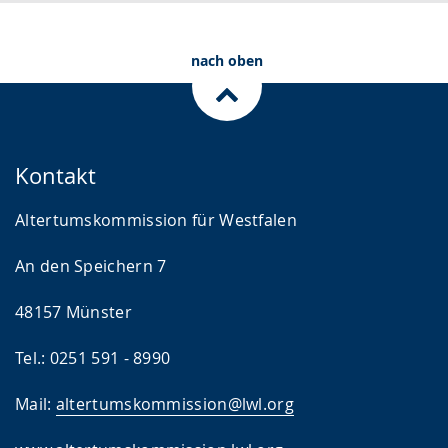
.
p
r
nach oben
a
c
h
e
Kontakt
w
i
Altertumskommission für Westfalen
r
An den Speichern 7
d
a
48157 Münster
n
g
Tel.: 0251 591 - 8990
e
Mail:
altertumskommission@lwl.org
z
e