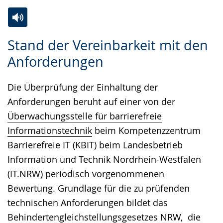
Zur
Aktiviere
Ein
Stand der Vereinbarkeit mit den
Leichten
Audio-
Video
Anforderungen
Sprache
Unterstützung.
in
wechseln.
Deutscher
Die Überprüfung der Einhaltung der
Gebärdensprache
Anforderungen beruht auf einer von der
wird
Überwachungsstelle für barrierefreie
angezeigt.
Informationstechnik
beim Kompetenzzentrum
Barrierefreie IT (KBIT) beim Landesbetrieb
Information und Technik Nordrhein-Westfalen
(IT.NRW) periodisch vorgenommenen
Bewertung. Grundlage für die zu prüfenden
technischen Anforderungen bildet das
Behindertengleichstellungsgesetzes NRW
, die