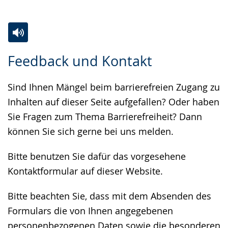
Zur
Aktiviere
Ein
Feedback und Kontakt
Leichten
Audio-
Video
Sprache
Unterstützung.
in
Sind Ihnen Mängel beim barrierefreien Zugang zu
wechseln.
Deutscher
Inhalten auf dieser Seite aufgefallen? Oder haben
Gebärdensprache
Sie Fragen zum Thema Barrierefreiheit? Dann
wird
können Sie sich gerne bei uns melden.
angezeigt.
Bitte benutzen Sie dafür das vorgesehene
Kontaktformular auf dieser Website.
Bitte beachten Sie, dass mit dem Absenden des
Formulars die von Ihnen angegebenen
personenbezogenen Daten sowie die besonderen