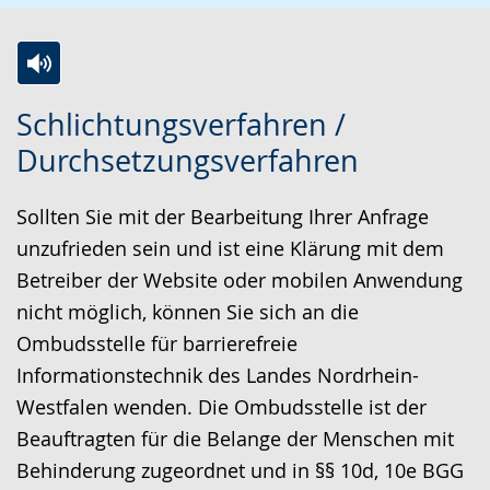
Z
A
E
Schlichtungsverfahren /
u
k
i
Durchsetzungsverfahren
r
t
n
L
i
V
Sollten Sie mit der Bearbeitung Ihrer Anfrage
e
v
i
unzufrieden sein und ist eine Klärung mit dem
i
i
d
Betreiber der Website oder mobilen Anwendung
c
e
e
nicht möglich, können Sie sich an die
h
r
o
Ombudsstelle für barrierefreie
t
e
i
Informationstechnik des Landes Nordrhein-
e
A
n
Westfalen wenden. Die Ombudsstelle ist der
n
u
D
Beauftragten für die Belange der Menschen mit
S
d
e
Behinderung zugeordnet und in §§ 10d, 10e BGG
p
i
u