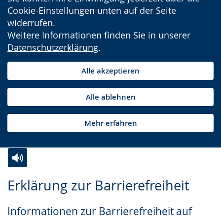
Cookie-Einstellungen unten auf der Seite
widerrufen.
Weitere Informationen finden Sie in unserer
Datenschutzerklärung
.
Alle akzeptieren
Alle ablehnen
Mehr erfahren
Zur
Aktiviere
Ein
Erklärung zur Barrierefreiheit
Leichten
Audio-
Video
Sprache
Unterstützung.
in
Informationen zur Barrierefreiheit auf
wechseln.
Deutscher